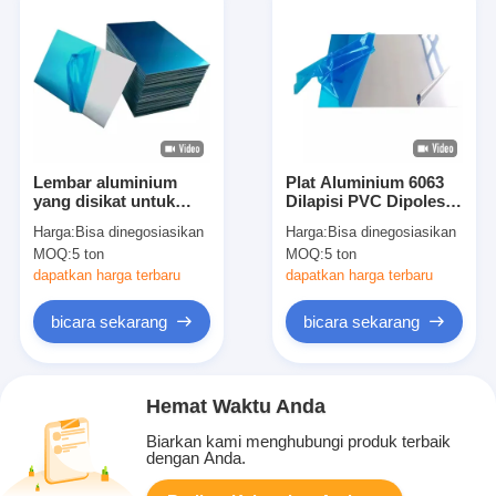
Lembar aluminium
Plat Aluminium 6063
yang disikat untuk
Dilapisi PVC Dipoles
papan tanda, panel
Cermin 6061 Lembar
Harga:
Bisa dinegosiasikan
Harga:
Bisa dinegosiasikan
dapur dan aplikasi
1050
MOQ:
5 ton
MOQ:
5 ton
dekoratif
dapatkan harga terbaru
dapatkan harga terbaru
bicara sekarang
bicara sekarang
Hemat Waktu Anda
Biarkan kami menghubungi produk terbaik
dengan Anda.