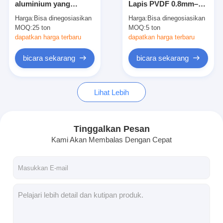
aluminium yang
Lapis PVDF 0.8mm–
Kumparan Baja Tahan Karat Gulungan Panas
dipotong sesuai
3mm untuk Dekorasi
Harga:
Bisa dinegosiasikan
Harga:
Bisa dinegosiasikan
ukuran untuk
Dinding Eksterior
MOQ:
Lembaran Baja Tahan Karat 304
25 ton
MOQ:
5 ton
pembuatan dan proyek
teknik umum
dapatkan harga terbaru
dapatkan harga terbaru
Pipa Baja Tahan Karat 304
bicara sekarang
bicara sekarang
316L Lembar baja tahan karat
Lihat Lebih
Pipa Stainless Steel 316L
2205 Lembar baja tahan karat
Tinggalkan Pesan
plat stainless steel yang dipoles
Kami Akan Membalas Dengan Cepat
tabung stainless steel dekoratif
Batang baja tahan karat
Bahan Aluminium