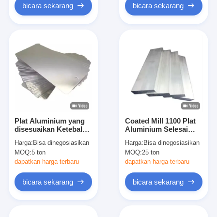
bicara sekarang
bicara sekarang
Plat Aluminium yang
Coated Mill 1100 Plat
disesuaikan Ketebalan
Aluminium Selesai
0,5 mm hingga 50 mm
3105 Painted Sheet
Harga:
Bisa dinegosiasikan
Harga:
Bisa dinegosiasikan
Potong sesuai ukuran
Untuk Papan Iklan
MOQ:
5 ton
MOQ:
25 ton
Tersedia
dapatkan harga terbaru
dapatkan harga terbaru
bicara sekarang
bicara sekarang