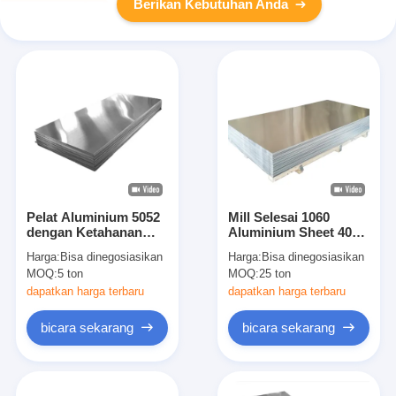
Berikan Kebutuhan Anda
Pelat Aluminium 5052
Mill Selesai 1060
dengan Ketahanan
Aluminium Sheet 4045
Korosi Sangat Baik
0,1 Mm 4047 Untuk
Harga:
Bisa dinegosiasikan
Harga:
Bisa dinegosiasikan
untuk Komponen
Peralatan Listrik
MOQ:
5 ton
MOQ:
25 ton
Logam Luar Ruangan
dapatkan harga terbaru
dapatkan harga terbaru
bicara sekarang
bicara sekarang