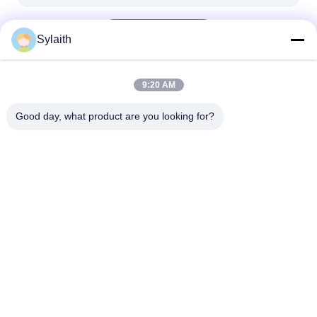
bahan tembaga
Terus
Kumparan Baja Galvanis Ppgi
Sylaith
9:20 AM
Kategori Kami
Good day, what product are you looking for?
Lembaran Baja
Kumparan Baja Tahan
Lembaran Stai
Stainless Gulung
Karat Gulungan
Steel Gulunga
Dingin
Dingin
Panas
Rumah
Tentang kita
Hubungi kami
Desktop Site
Sitemap
Kebijakan Privasi