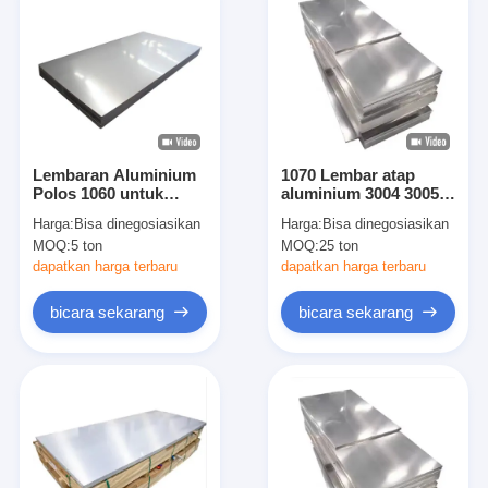
Lembaran Aluminium
1070 Lembar atap
Polos 1060 untuk
aluminium 3004 3005
Aplikasi Kabinet
Lapisan untuk
Harga:
Bisa dinegosiasikan
Harga:
Bisa dinegosiasikan
Listrik dan Reflektor
konstruksi
MOQ:
5 ton
MOQ:
25 ton
Cahaya
dapatkan harga terbaru
dapatkan harga terbaru
bicara sekarang
bicara sekarang
Rumah
Produk
Video