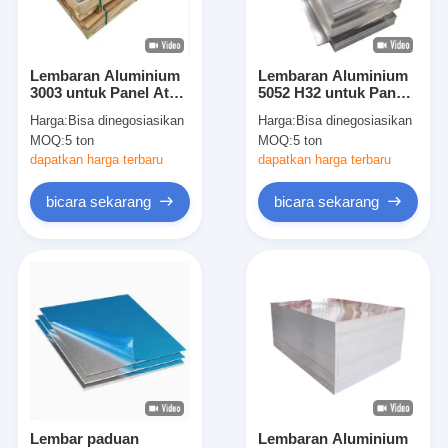
Tentang Kami
Tur Pabrik
Lembaran Aluminium
Lembaran Aluminium
3003 untuk Panel Atap
5052 H32 untuk Panel
Kontrol Kualitas
dan Langit-langit
Kendaraan dan Kotak
Harga:
Bisa dinegosiasikan
Harga:
Bisa dinegosiasikan
Perkakas
MOQ:
5 ton
MOQ:
5 ton
Hubungi Kami
dapatkan harga terbaru
dapatkan harga terbaru
Berita
bicara sekarang
bicara sekarang
Kasus
Lembaran Baja Stainless Gulung Dingin
Kumparan Baja Tahan Karat Gulungan Dingin
Lembaran Stainless Steel Gulungan Panas
Lembar paduan
Lembaran Aluminium