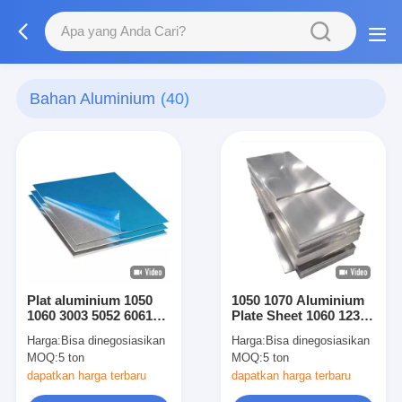
Bahan Aluminium
(40)
Plat aluminium 1050
1050 1070 Aluminium
1060 3003 5052 6061
Plate Sheet 1060 1235,
7075 Alloy Untuk
Mirrored 6063 T6
Harga:
Bisa dinegosiasikan
Harga:
Bisa dinegosiasikan
dekorasi konstruksi
Aluminium Sheet
MOQ:
5 ton
MOQ:
5 ton
Penggunaan industri
Ketebalan ukuran
dapatkan harga terbaru
dapatkan harga terbaru
kustom