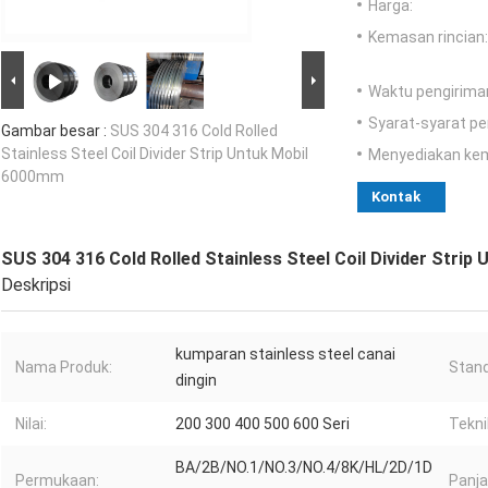
Harga:
Kemasan rincian:
Waktu pengirima
Syarat-syarat p
Gambar besar :
SUS 304 316 Cold Rolled
Stainless Steel Coil Divider Strip Untuk Mobil
Menyediakan ke
6000mm
Kontak
SUS 304 316 Cold Rolled Stainless Steel Coil Divider Stri
Deskripsi
kumparan stainless steel canai
Nama Produk:
Stand
dingin
Nilai:
200 300 400 500 600 Seri
Tekni
BA/2B/NO.1/NO.3/NO.4/8K/HL/2D/1D
Permukaan:
Panja