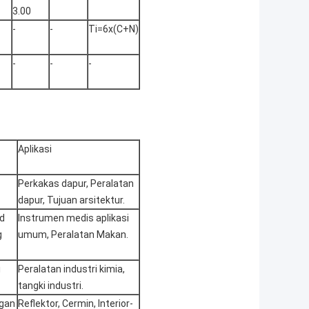
3.00
-
-
Ti=6x(C+N)
-
-
-
Aplikasi
Perkakas dapur, Peralatan
dapur, Tujuan arsitektur.
ld
Instrumen medis aplikasi
g
umum, Peralatan Makan.
i
Peralatan industri kimia,
tangki industri.
ngan
Reflektor, Cermin, Interior-