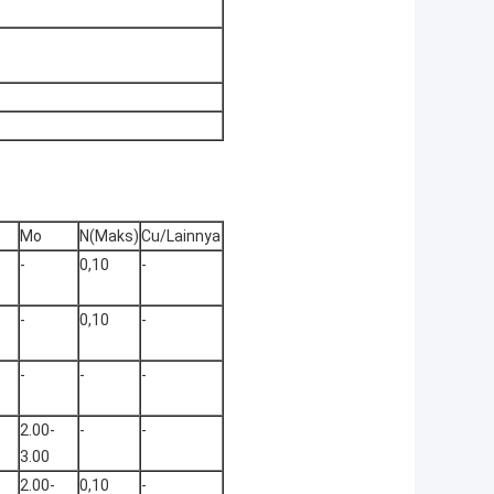
Mo
N(Maks)
Cu/Lainnya
-
0,10
-
-
0,10
-
-
-
-
2.00-
-
-
3.00
2.00-
0,10
-