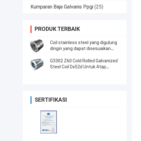
Kumparan Baja Galvanis Ppgi
(25)
PRODUK TERBAIK
Coil stainless steel yang digulung
dingin yang dapat disesuaikan
untuk kebutuhan industri khusus
Anda
G3302 Z60 Cold Rolled Galvanized
Steel Coil Dx52d Untuk Atap
Komersial
SERTIFIKASI