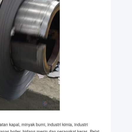
tan kapal, minyak bumi, industri kimia, industri
anas boiler, bidang mesin dan perangkat keras. Pelat