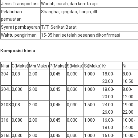
Jenis Transportasi
Wadah, curah, dan kereta api
Pelabuhan
Shanghai, qingdao, tianjin, dll
pemuatan
Syarat pembayaran
T/T, Serikat Barat
Waktu pengiriman
15-35 hari setelah pesanan dikonfirmasi
Komposisi kimia
Nilai
C(Maks)
Mn(Maks)
P(Maks)
S(Maks)
Si(Maks)
Kr
Ni
304
0,08
2.00
0,045
0,030
1.000
18.00-
8.00-
20.00
10.50
304L
0,030
2.00
0,045
0,030
1.000
18.00-
8.00-
20.00
12.00
310S
0,08
2.00
0,045
0,030
1.500
24.00-
19.00-
26.00
22.00
316
0,080
2.00
0,045
0,030
1.000
16.00-
10.00-
18.00
14.00
316L
0,030
2.00
0,045
0,030
1.000
16.00-
10.00-