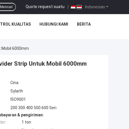
Quote request suatu
|
Indonesian
Mencari
TROL KUALITAS
HUBUNGI KAMI
BERITA
tuk Mobil 6000mm
ivider Strip Untuk Mobil 6000mm
Cina
Sylaith
ISO9001
200 300 400 500 600 Seri
mbayaran & pengiriman:
der:
1 ton