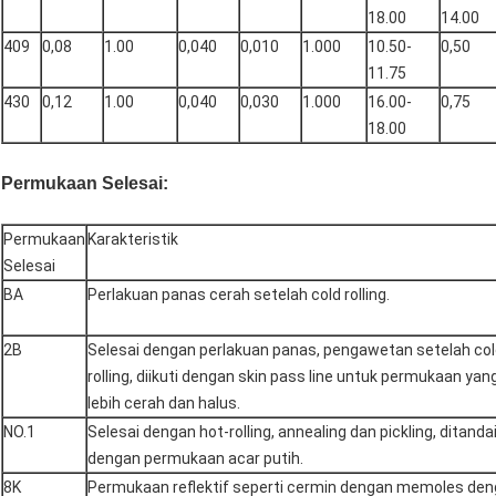
18.00
14.00
409
0,08
1.00
0,040
0,010
1.000
10.50-
0,50
11.75
430
0,12
1.00
0,040
0,030
1.000
16.00-
0,75
18.00
Permukaan Selesai:
Permukaan
Karakteristik
Selesai
BA
Perlakuan panas cerah setelah cold rolling.
2B
Selesai dengan perlakuan panas, pengawetan setelah co
rolling, diikuti dengan skin pass line untuk permukaan yan
lebih cerah dan halus.
NO.1
Selesai dengan hot-rolling, annealing dan pickling, ditanda
dengan permukaan acar putih.
8K
Permukaan reflektif seperti cermin dengan memoles de