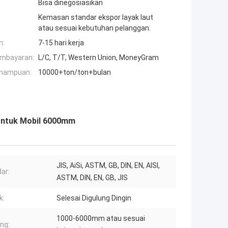
Bisa dinegosiasikan
Kemasan standar ekspor layak laut
atau sesuai kebutuhan pelanggan.
n:
7-15 hari kerja
embayaran:
L/C, T/T, Western Union, MoneyGram
mampuan:
10000+ton/ton+bulan
p Untuk Mobil 6000mm
JIS, AiSi, ASTM, GB, DIN, EN, AISI,
ar:
ASTM, DIN, EN, GB, JIS
k:
Selesai Digulung Dingin
1000-6000mm atau sesuai
ng: