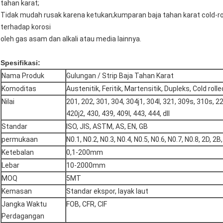
tahan karat;
Tidak mudah rusak karena ketukan;kumparan baja tahan karat cold-ro
terhadap korosi
oleh gas asam dan alkali atau media lainnya.
Spesifikasi:
Nama Produk
Gulungan / Strip Baja Tahan Karat
Komoditas
Austenitik, Feritik, Martensitik, Dupleks, Cold rolle
Nilai
201, 202, 301, 304, 304j1, 304l, 321, 309s, 310s, 22
420j2, 430, 439, 409l, 443, 444, dll
Standar
ISO, JIS, ASTM, AS, EN, GB
permukaan
N0.1, N0.2, N0.3, N0.4, N0.5, N0.6, N0.7, N0.8, 2D, 2B, 
Ketebalan
0,1-200mm
Lebar
10-2000mm
MOQ
5MT
Kemasan
Standar ekspor, layak laut
Jangka Waktu
FOB, CFR, CIF
Perdagangan