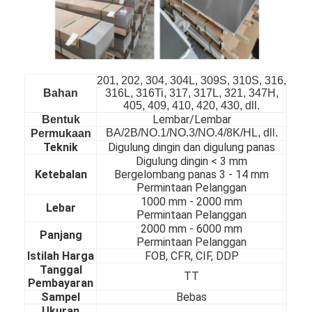
201, 202, 304, 304L, 309S, 310S, 316,
Bahan
316L, 316Ti, 317, 317L, 321, 347H,
405, 409, 410, 420, 430, dll.
Lembar/Lembar
Bentuk
BA/2B/NO.1/NO.3/NO.4/8K/HL, dll.
Permukaan
Teknik
Digulung dingin dan digulung panas
Digulung dingin < 3 mm
Ketebalan
Bergelombang panas 3 - 14 mm
Permintaan Pelanggan
1000 mm - 20
00 mm
Lebar
Permintaan Pelanggan
2000 mm - 60
00 mm
Rumah
Panjang
Permintaan Pelanggan
Istilah Harga
FOB, CFR, CIF, DDP
Produk
Tanggal
TT
Pembayaran
Video
Sampel
Bebas
Ukuran