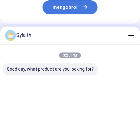
mengobrol
Rekomendasi Produk
Sylaith
3:25 PM
Good day, what product are you looking for?
Lembaran Plat
Pelat Inox 304
Lembaran Baj
Stainless Steel Hot
Dipoles 316
Tahan Karat G
Rolled 201 304 316
Stainless Steel Hot
Panas 304 2B F
316L Permukaan
Rolled
Ukuran 4x8 Ka
No.1 Untuk
Ketebalan
Harga terbaik
Harga terbaik
Harga terb
Penggunaan
1mm/2mm/3
Konstruksi Industri
untuk Peralat
Ukuran Tebal
Dapur & Indust
Kustom
Makanan