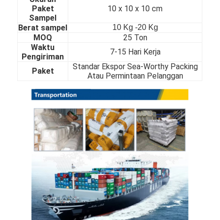
Paket
10 x 10 x 10 cm
Tentang Kami
Sampel
Berat sampel
10 Kg -20 Kg
Tur Pabrik
MOQ
25 Ton
Waktu
7-15 Hari Kerja
Kontrol Kualitas
Pengiriman
Standar Ekspor Sea-Worthy Packing
Paket
Hubungi Kami
Atau Permintaan Pelanggan
Berita
Lembaran Baja Stainless Gulung Dingin
Kumparan Baja Tahan Karat Gulungan Dingin
Lembaran Stainless Steel Gulungan Panas
Kumparan Baja Tahan Karat Gulungan Panas