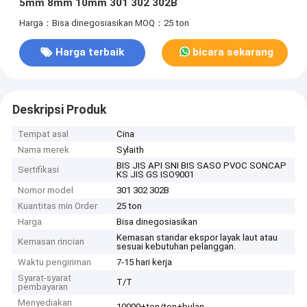
5mm 8mm 10mm 301 302 302B
Harga：Bisa dinegosiasikan
MOQ：25 ton
Harga terbaik
bicara sekarang
Deskripsi Produk
Tempat asal
Cina
Nama merek
Sylaith
BIS JIS API SNI BIS SASO PVOC SONCAP
Sertifikasi
KS JIS GS ISO9001
Nomor model
301 302 302B
Kuantitas min Order
25 ton
Harga
Bisa dinegosiasikan
Kemasan standar ekspor layak laut atau
Kemasan rincian
sesuai kebutuhan pelanggan.
Waktu pengiriman
7-15 hari kerja
Syarat-syarat
T/T
pembayaran
Menyediakan
10000+ton/ton+bulan