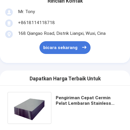
Rincian Kontak
Mr. Tony
+8618114118718
168 Qiangao Road, Distrik Liangxi, Wuxi, Cina
bicara sekarang
Dapatkan Harga Terbaik Untuk
Pengiriman Cepat Cermin
Pelat Lembaran Stainless
5mm 8mm 10mm 301 302
302B