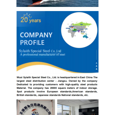
Lembaran Baja Tahan Karat 304
Pipa Baja Tahan Karat 304
316L Lembar baja tahan karat
Pipa Stainless Steel 316L
2205 Lembar baja tahan karat
plat stainless steel yang dipoles
tabung stainless steel dekoratif
Batang baja tahan karat
Bahan Aluminium
bahan tembaga