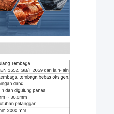
ulang Tembaga
EN 1652, GB/T 2059 dan lain-lain
tembaga, tembaga bebas oksigen,
ingan dan
dll
gin dan digulung panas
mm ~ 30.0mm
utuhan pelanggan
mm-2000 mm