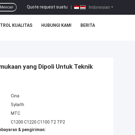
Quote request suatu
|
Indonesian
Mencari
TROL KUALITAS
HUBUNGI KAMI
BERITA
mukaan yang Dipoli Untuk Teknik
Cina
Sylaith
MTC
C1200 C1220 C1100 T2 TP2
mbayaran & pengiriman: