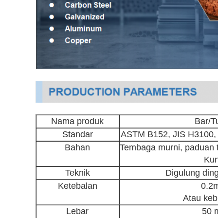
Nama produk
Bar/T
Standar
ASTM B152, JIS H3100, 
Bahan
Tembaga murni, paduan 
Kun
Teknik
Digulung din
Ketebalan
0.2
Atau keb
Lebar
50 