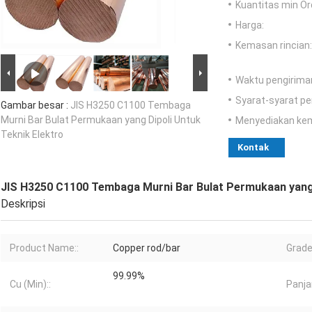
Kuantitas min Or
Harga:
Kemasan rincian:
Waktu pengirima
Syarat-syarat p
Gambar besar :
JIS H3250 C1100 Tembaga
Murni Bar Bulat Permukaan yang Dipoli Untuk
Menyediakan ke
Teknik Elektro
Kontak
JIS H3250 C1100 Tembaga Murni Bar Bulat Permukaan yang 
Deskripsi
Product Name::
Copper rod/bar
Grade
99.99%
Cu (Min)::
Panja