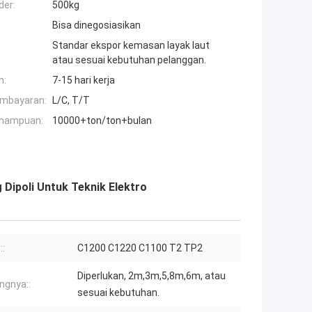
der:
500kg
Bisa dinegosiasikan
Standar ekspor kemasan layak laut
atau sesuai kebutuhan pelanggan.
n:
7-15 hari kerja
embayaran:
L/C, T/T
mampuan:
10000+ton/ton+bulan
Dipoli Untuk Teknik Elektro
::
C1200 C1220 C1100 T2 TP2
Diperlukan, 2m,3m,5,8m,6m, atau
ngnya::
sesuai kebutuhan.