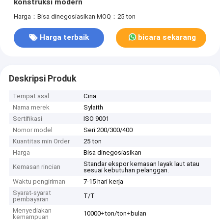
konstruksi modern
Harga：Bisa dinegosiasikan
MOQ：25 ton
Harga terbaik
bicara sekarang
Deskripsi Produk
Tempat asal
Cina
Nama merek
Sylaith
Sertifikasi
ISO 9001
Nomor model
Seri 200/300/400
Kuantitas min Order
25 ton
Harga
Bisa dinegosiasikan
Standar ekspor kemasan layak laut atau
Kemasan rincian
sesuai kebutuhan pelanggan.
Waktu pengiriman
7-15 hari kerja
Syarat-syarat
T/T
pembayaran
Menyediakan
10000+ton/ton+bulan
kemampuan