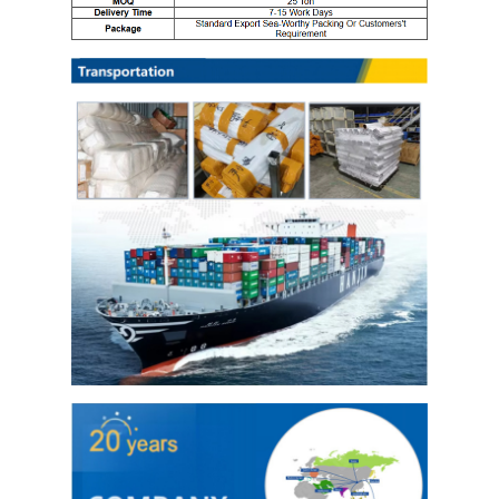
Tentang Kami
Tur Pabrik
Kontrol Kualitas
Hubungi Kami
Berita
Lembaran Baja Stainless Gulung Dingin
Kumparan Baja Tahan Karat Gulungan Dingin
Lembaran Stainless Steel Gulungan Panas
Kumparan Baja Tahan Karat Gulungan Panas