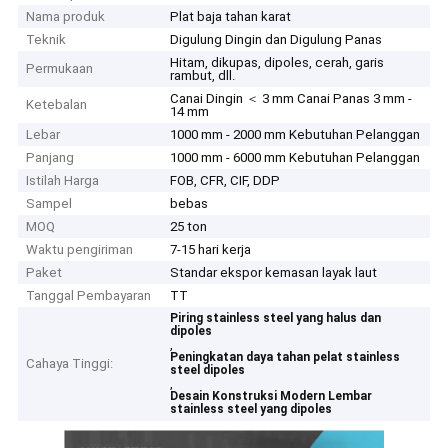
Nama produk
Plat baja tahan karat
Teknik
Digulung Dingin dan Digulung Panas
Hitam, dikupas, dipoles, cerah, garis
Permukaan
rambut, dll.
Canai Dingin ＜ 3 mm Canai Panas 3 mm -
Ketebalan
14 mm
Lebar
1000 mm - 2000 mm Kebutuhan Pelanggan
Panjang
1000 mm - 6000 mm Kebutuhan Pelanggan
Istilah Harga
FOB, CFR, CIF, DDP
Sampel
bebas
MOQ
25 ton
Waktu pengiriman
7-15 hari kerja
Paket
Standar ekspor kemasan layak laut
Tanggal Pembayaran
TT
Piring stainless steel yang halus dan
dipoles
,
Peningkatan daya tahan pelat stainless
Cahaya Tinggi:
steel dipoles
,
Desain Konstruksi Modern Lembar
stainless steel yang dipoles