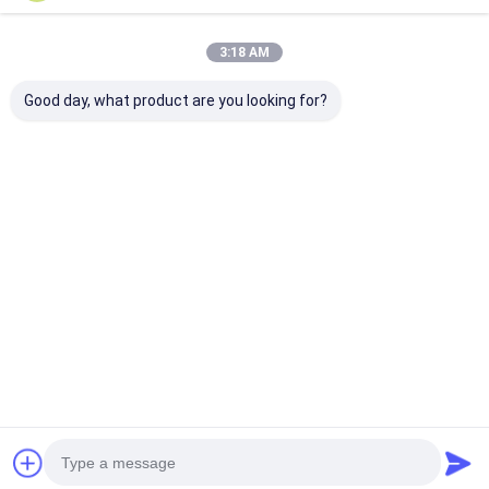
3:18 AM
Good day, what product are you looking for?
Lembaran Baja
Pelat Baja Tahan
Plat baja taha
Tahan Karat Poles
Karat Grade 304
korosi yang di
201 304 316 Cermin
Permukaan Cermin
untuk konstruk
dan Hairline Finish
Tahan Korosi untuk
dapur dan apli
Pelat Baja Tahan
Aplikasi Konstruksi
industri
Harga terbaik
Harga terbaik
Harga terb
Karat Rol Dingin
dan Dapur
untuk Dekorasi
Konstruksi
Penggunaan Interior
Eksterior dengan
Rumah
Tentang
Hubungi
Desktop
Pilihan Ukuran dan
kita
kami
Site
Ketebalan Kustom
Sitemap
Kebijakan Privasi
Kualitas
Lembaran Baja Stainless Gulung Dingin
Pabrik
cina.Copyright © 2026 Wuxi Sylaith Special Steel Co., Ltd.. All
Rights Reserved.