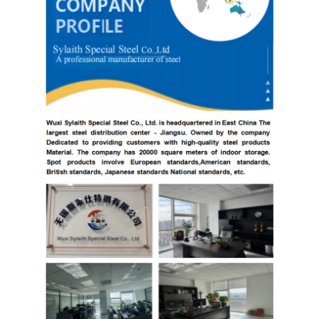
Lembaran Baja Tahan Karat 304
Pipa Baja Tahan Karat 304
316L Lembar baja tahan karat
Pipa Stainless Steel 316L
2205 Lembar baja tahan karat
plat stainless steel yang dipoles
tabung stainless steel dekoratif
Batang baja tahan karat
Bahan Aluminium
bahan tembaga