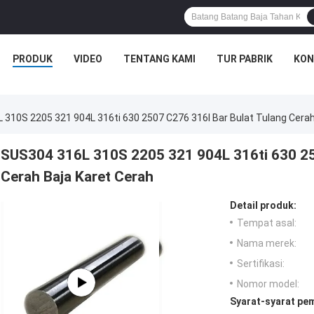
PRODUK
VIDEO
TENTANG KAMI
TUR PABRIK
KON
310S 2205 321 904L 316ti 630 2507 C276 316l Bar Bulat Tulang Cerah
SUS304 316L 310S 2205 321 904L 316ti 630 25
Cerah Baja Karet Cerah
Detail produk:
Tempat asal:
Nama merek:
Sertifikasi:
Nomor model:
Syarat-syarat pe