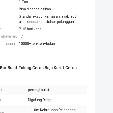
der:
1 Ton
Bisa dinegosiasikan
Standar ekspor kemasan layak laut
atau sesuai kebutuhan pelanggan.
n:
7-15 hari kerja
embayaran:
T/T
mampuan:
10000+ton/ton+bulan
Bar Bulat Tulang Cerah Baja Karet Cerah
k:
persegi bulat
k:
Digulung Dingin
1- 10m Kebutuhan Pelanggan