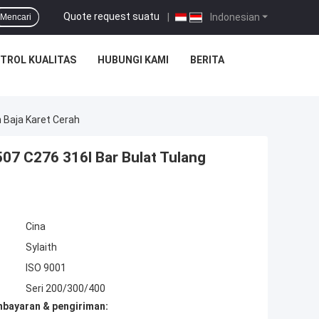
Quote request suatu
|
Indonesian
Mencari
TROL KUALITAS
HUBUNGI KAMI
BERITA
 Baja Karet Cerah
07 C276 316l Bar Bulat Tulang
Cina
Sylaith
ISO 9001
Seri 200/300/400
mbayaran & pengiriman: