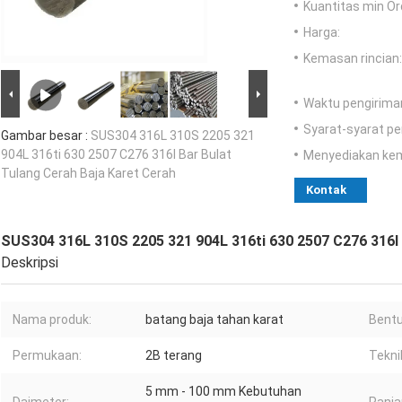
Kuantitas min Or
Harga:
Kemasan rincian:
Waktu pengirima
Syarat-syarat p
Gambar besar :
SUS304 316L 310S 2205 321
904L 316ti 630 2507 C276 316l Bar Bulat
Menyediakan ke
Tulang Cerah Baja Karet Cerah
Kontak
SUS304 316L 310S 2205 321 904L 316ti 630 2507 C276 316l 
Deskripsi
Nama produk:
batang baja tahan karat
Bentu
Permukaan:
2B terang
Tekni
5 mm - 100 mm Kebutuhan