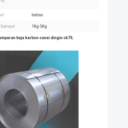
ng:
el:
bebas
 Sampel:
1Kg-5Kg
umparan baja karbon canai dingin ck75
,