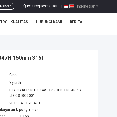
Quote request suatu
|
Indonesian
Mencari
TROL KUALITAS
HUBUNGI KAMI
BERITA
 347H 150mm 316l
Cina
Sylaith
BIS JIS API SNI BIS SASO PVOC SONCAP KS
JIS GS ISO9001
201 304 316l 347H
mbayaran & pengiriman:
der:
1 Ton