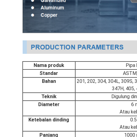
Nama produk
Pipa 
Standar
ASTM, 
Bahan
201, 202, 304, 304L, 309S, 
347H, 405, 4
Teknik
Digulung di
Diameter
6 
Atau ke
Ketebalan dinding
0.
Atau ke
Panjang
1000