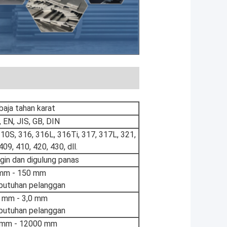
baja tahan karat
EN, JIS, GB, DIN
310S, 316, 316L, 316Ti, 317, 317L, 321,
09, 410, 420, 430, dll.
ngin dan digulung panas
mm - 150 mm
butuhan pelanggan
5 mm - 3,0 mm
butuhan pelanggan
 mm - 12000 mm