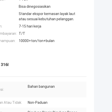
Bisa dinegosiasikan
Standar ekspor kemasan layak laut
atau sesuai kebutuhan pelanggan.
n:
7-15 hari kerja
embayaran:
T/T
mampuan:
10000+ton/ton+bulan
 316l
Bahan bangunan
si:
n Atau Tidak:
Non-Paduan