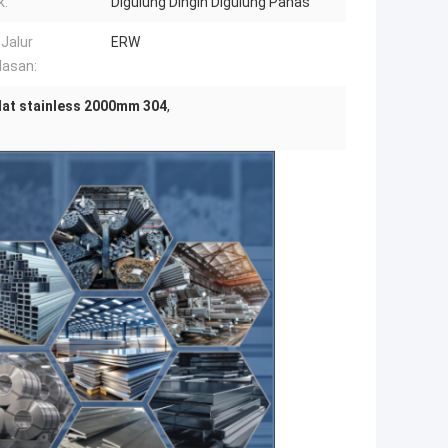
k:
Digulung Dingin Digulung Panas
 Jalur
ERW
lasan:
lat stainless 2000mm 304
,