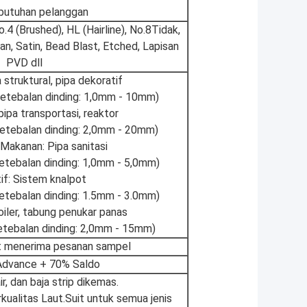
butuhan pelanggan
.4 (Brushed), HL (Hairline), No.8Tidak,
kan, Satin, Bead Blast, Etched, Lapisan
PVD dll
 struktural, pipa dekoratif
etebalan dinding: 1,0mm - 10mm)
 pipa transportasi, reaktor
tebalan dinding: 2,0mm - 20mm)
Makanan: Pipa sanitasi
tebalan dinding: 1,0mm - 5,0mm)
f: Sistem knalpot
tebalan dinding: 1.5mm - 3.0mm)
oiler, tabung penukar panas
tebalan dinding: 2,0mm - 15mm)
at menerima pesanan sampel
dvance + 70% Saldo
r, dan baja strip dikemas.
ualitas Laut.Suit untuk semua jenis