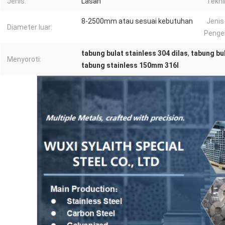
Jenis:
Lasan
Tekni
8-2500mm atau sesuai kebutuhan
Jenis
Diameter luar:
Penge
tabung bulat stainless 304 dilas
,
tabung bu
Menyoroti:
tabung stainless 150mm 316l